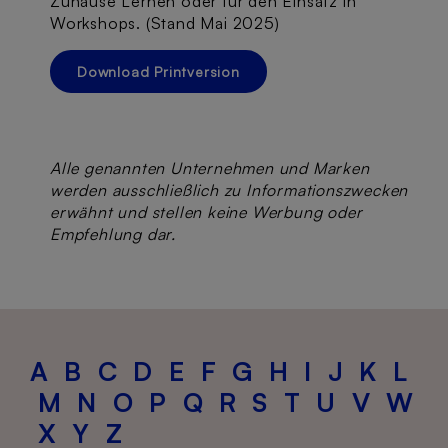
Zuhause Lernen oder für den Einsatz in
Workshops. (Stand Mai 2025)
Download Printversion
Alle genannten Unternehmen und Marken
werden ausschließlich zu Informationszwecken
erwähnt und stellen keine Werbung oder
Empfehlung dar.
A
B
C
D
E
F
G
H
I
J
K
L
M
N
O
P
Q
R
S
T
U
V
W
X
Y
Z