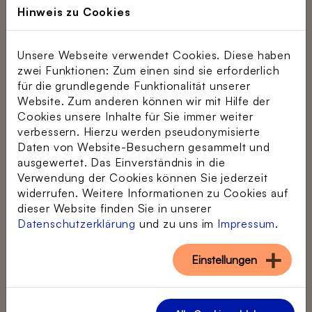
Hinweis zu Cookies
Unsere Webseite verwendet Cookies. Diese haben
zwei Funktionen: Zum einen sind sie erforderlich
für die grundlegende Funktionalität unserer
Website. Zum anderen können wir mit Hilfe der
Cookies unsere Inhalte für Sie immer weiter
©
verbessern. Hierzu werden pseudonymisierte
Daten von Website-Besuchern gesammelt und
ausgewertet. Das Einverständnis in die
Tabletleihe
Verwendung der Cookies können Sie jederzeit
Mit der kostenfreien
Tabletleihe
von
widerrufen. Weitere Informationen zu Cookies auf
dieser Website finden Sie in unserer
"Digital mobil im Alter" ermöglichen
Datenschutzerklärung
und zu uns im
Impressum
.
wir älteren Menschen einen
niedrigschwelligen Zugang zur
digitalen Welt
, ohne direkt ein
Einstellungen
eigenes Gerät anschaffen zu
müssen.