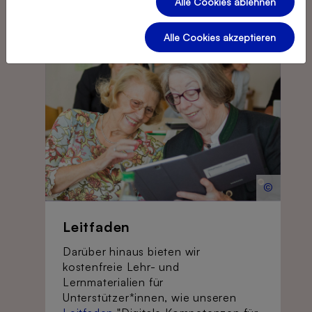
weiterlesen
Alle Cookies ablehnen
Alle Cookies akzeptieren
©
Leitfaden
Darüber hinaus bieten wir
kostenfreie Lehr- und
Lernmaterialien für
Unterstützer*innen, wie unseren