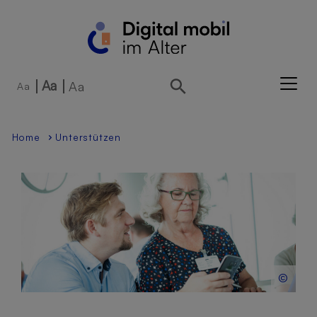
Direkt zur Hauptnavigation springen
Direkt zum Inhalt springen
Aa
Aa
Aa
Home
Unterstützen
©