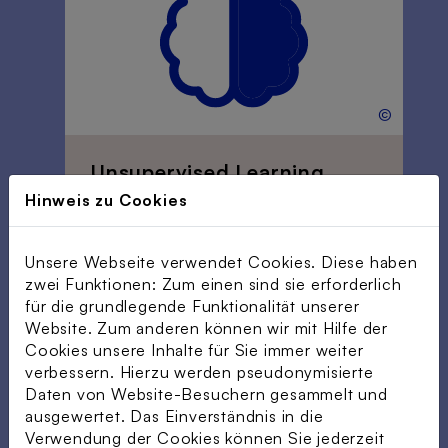
©
Unsupervised Learning
Hinweis zu Cookies
Beim “
nicht überwachten Lernen
”
versucht der Algorithmus in den
Eingabedaten (die nicht wie beim
Unsere Webseite verwendet Cookies. Diese haben
Supervised Learning vorher
zwei Funktionen: Zum einen sind sie erforderlich
gekennzeichnet wurden)
für die grundlegende Funktionalität unserer
selbstständig Muster zu erkennen
.
Website. Zum anderen können wir mit Hilfe der
Ein wichtiges Einsatzgebiet des
Cookies unsere Inhalte für Sie immer weiter
Unsupervised Learning ist das
verbessern. Hierzu werden pseudonymisierte
Erkennen von Anomalien in den
Daten von Website-Besuchern gesammelt und
Daten, wie z. B. beim
ausgewertet. Das Einverständnis in die
Kreditkartenmissbrauch.
Verwendung der Cookies können Sie jederzeit