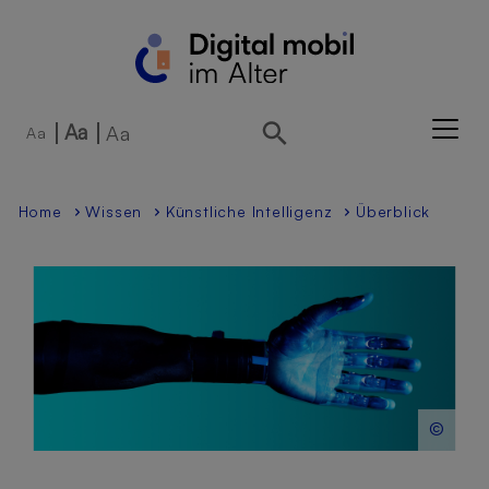
Direkt zur Hauptnavigation springen
Direkt zum Inhalt springen
Aa
Aa
Aa
Home
Wissen
Künstliche Intelligenz
Überblick
©