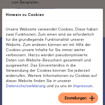
von Beispielen.
Hier geht's zum Quiz
Hinweis zu Cookies
Unsere Webseite verwendet Cookies. Diese haben
zwei Funktionen: Zum einen sind sie erforderlich
für die grundlegende Funktionalität unserer
Website. Zum anderen können wir mit Hilfe der
Cookies unsere Inhalte für Sie immer weiter
Gesprächsreihe „Faktisch
verbessern. Hierzu werden pseudonymisierte
betrachtet“
Daten von Website-Besuchern gesammelt und
ausgewertet. Das Einverständnis in die
Bei der
Gesprächsreihe „Faktisch betrachtet“
Verwendung der Cookies können Sie jederzeit
kommen in sechs Episoden ältere Menschen
widerrufen. Weitere Informationen zu Cookies auf
mit Vertreter*innen aus Politik, Journalismus
dieser Website finden Sie in unserer
und Wissenschaft in den Dialog und sprechen
Datenschutzerklärung
und zu uns im
Impressum
.
über ihre persönlichen Erfahrungen mit Fake
News.
Einstellungen
In unserem Trailer erhalten Sie einen