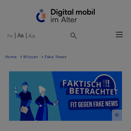
Direkt zur Hauptnavigation springen
Direkt zum Inhalt springen
Aa
Aa
Aa
Home
Wissen
Fake News
©