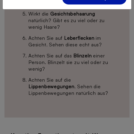
aus?
Wirkt die
Gesichtsbehaarung
natürlich? Gibt es zu viel oder zu
wenig Haare?
Achten Sie auf
Leberflecken
im
Gesicht. Sehen diese echt aus?
Achten Sie auf das
Blinzeln
einer
Person. Blinzelt sie zu viel oder zu
wenig?
Achten Sie auf die
Lippenbewegungen
. Sehen die
Lippenbewegungen natürlich aus?