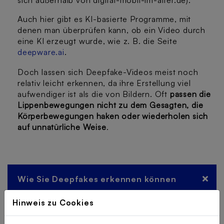
Auch hier gibt es KI-basierte Programme, mit
denen man überprüfen kann, ob ein Video durch
eine KI erzeugt wurde, wie z. B. die Seite
deepware.ai
.
Doch lassen sich Deepfake-Videos meist noch
relativ leicht erkennen, da ihre Erstellung viel
aufwendiger ist als die von Bildern. Oft
passen die
Lippenbewegungen nicht zu dem Gesagten, die
Körperbewegungen haken oder wiederholen sich
auf unnatürliche Weise
.
Wie Sie Deepfakes erkennen können
Hinweis zu Cookies
Um einige Anhaltspunkte zu haben, wie
man Deepfakes erkennen kann, hat das