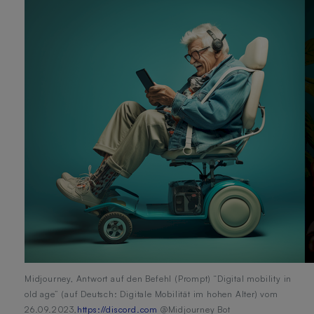
Midjourney, Antwort auf den Befehl (Prompt) “Digital mobility in
old age” (auf Deutsch: Digitale Mobilität im hohen Alter) vom
26.09.2023
,
https://discord.com
@Midjourney Bot