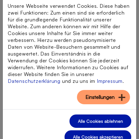
Unsere Webseite verwendet Cookies. Diese haben
Massachusetts Institute of Technology
zwei Funktionen: Zum einen sind sie erforderlich
(MIT) mehrere Tipps veröffentlicht
für die grundlegende Funktionalität unserer
:
Website. Zum anderen können wir mit Hilfe der
Betrachten Sie das
Gesicht
. Fast
Cookies unsere Inhalte für Sie immer weiter
immer handelt es sich bei Deepfakes
verbessern. Hierzu werden pseudonymisierte
um Gesichtstransformationen.
Daten von Website-Besuchern gesammelt und
ausgewertet. Das Einverständnis in die
Achten Sie auf die
Haut
. Wirkt diese
Verwendung der Cookies können Sie jederzeit
zu glatt oder zu faltig? Passt das Alter
widerrufen. Weitere Informationen zu Cookies auf
der Haut zum Alter der Haare und der
dieser Website finden Sie in unserer
Augen bzw. zum Rest des Körpers?
Datenschutzerklärung
und zu uns im
Impressum
.
Betrachten Sie die
Schatten um die
Augen und Augenbrauen
. Deepfakes
Einstellungen
geben die physikalischen
Gesetzmäßigkeiten einer Szene
meistens nicht vollständig wieder.
Alle Cookies ablehnen
Gibt es
Spiegelungen in den
Brillengläsern
? Sehen diese realistisch
Alle Cookies akzeptieren