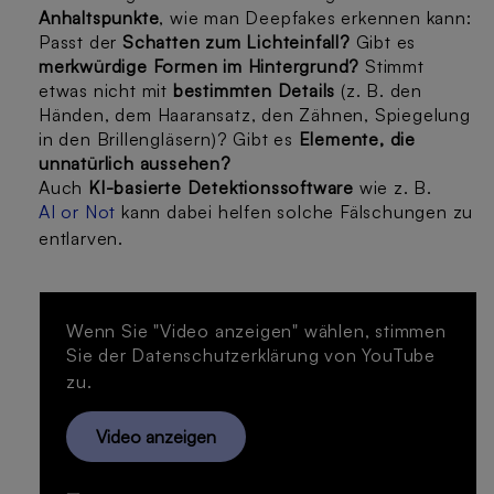
Anhaltspunkte
, wie man Deepfakes erkennen kann:
Passt der
Schatten zum Lichteinfall?
Gibt es
merkwürdige Formen im Hintergrund?
Stimmt
etwas nicht mit
bestimmten Details
(z. B. den
Händen, dem Haaransatz, den Zähnen, Spiegelung
in den Brillengläsern)? Gibt es
Elemente, die
unnatürlich aussehen?
Auch
KI-basierte Detektionssoftware
wie z. B.
AI or Not
kann dabei helfen solche Fälschungen zu
entlarven.
Wenn Sie "Video anzeigen" wählen, stimmen
Sie der
Datenschutzerklärung
von YouTube
zu.
Video anzeigen