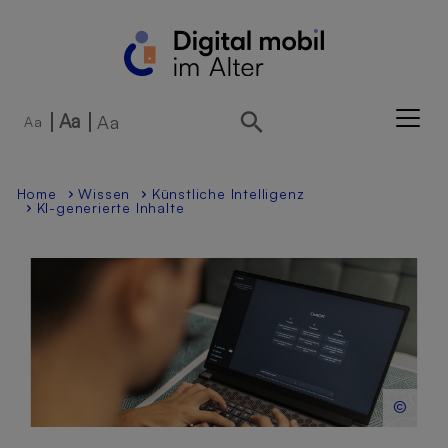
Direkt zur Hauptnavigation springen
Direkt zum Inhalt springen
Aa
Aa
Aa
Home
Wissen
Künstliche Intelligenz
KI-generierte Inhalte
©