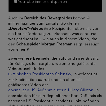
YouTube immer entsperren
Auch im
Bereich des Bewegtbildes
kommt KI
immer häufiger zum Einsatz. So stellen
„Deepfake“-Videos
ihre Rezipienten ebenfalls vor
die Herausforderung zu erkennen, was echt und
was gefälscht ist - wie auch in diesem Video, das
den
Schauspieler Morgan Freeman
zeigt, erzeugt
von einer KI.
Zwei weitere Beispiele, die aufgrund ihrer Brisanz
für Schlagzeilen sorgten, waren eine gefälschte
Videobotschaft des
ukrainischen Präsidenten Selensky
, in welcher er
zur Kapitulation aufruft und ein ebenfalls
gefälschtes Video der
ehemaligen US-Außenministerin Hillary Clinton
, in
dem sie sich für den Republikaner Ron DeSantis als
nächsten US-Präsident ausspricht (Links befinden
sich außerhalb von digital-mobil-im-alter.de).