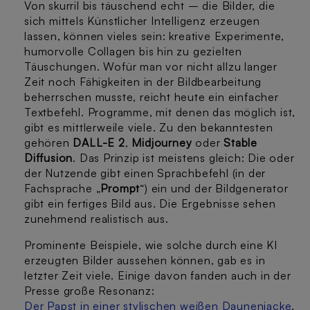
Von skurril bis täuschend echt – die Bilder, die
sich mittels Künstlicher Intelligenz erzeugen
lassen, können vieles sein: kreative Experimente,
humorvolle Collagen bis hin zu gezielten
Täuschungen. Wofür man vor nicht allzu langer
Zeit noch Fähigkeiten in der Bildbearbeitung
beherrschen musste, reicht heute ein einfacher
Textbefehl. Programme, mit denen das möglich ist,
gibt es mittlerweile viele. Zu den bekanntesten
gehören
DALL-E 2
,
Midjourney
oder
Stable
Diffusion
. Das Prinzip ist meistens gleich: Die oder
der Nutzende gibt einen Sprachbefehl (in der
Fachsprache „
Prompt
“) ein und der Bildgenerator
gibt ein fertiges Bild aus. Die Ergebnisse sehen
zunehmend realistisch aus.
Prominente Beispiele, wie solche durch eine KI
erzeugten Bilder aussehen können, gab es in
letzter Zeit viele. Einige davon fanden auch in der
Presse große Resonanz:
Der Papst in einer stylischen weißen Daunenjacke
,