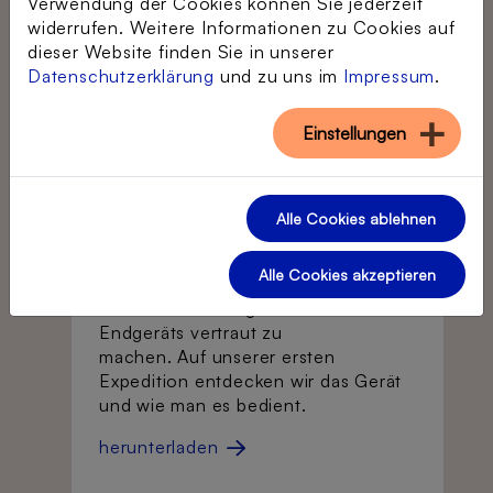
Verwendung der Cookies können Sie jederzeit
widerrufen. Weitere Informationen zu Cookies auf
dieser Website finden Sie in unserer
©
Datenschutzerklärung
und zu uns im
Impressum
.
Einstieg in die Bedienung
Einstellungen
und erste Schritte mit dem
Gerät
Bevor wir die vielfältigen
Alle Cookies ablehnen
Möglichkeiten digitaler Medien auf
unseren Expeditionen entdecken
Alle Cookies akzeptieren
können, ist es zunächst wichtig, sich
mit der Bedienung des mobilen
Endgeräts vertraut zu
machen. Auf unserer ersten
Expedition entdecken wir das Gerät
und wie man es bedient.
herunterladen