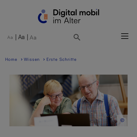
Direkt zur Hauptnavigation springen
Direkt zum Inhalt springen
Aa
Aa
Aa
Home
Wissen
Erste Schritte
©