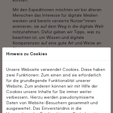
können.
Mit den Expeditionen möchten wir bei älteren
Menschen das Interesse für digitale Medien
wecken und bereits versierte Nutzer*innen
animieren, sie auf dem Weg in die digitale Welt
mitzunehmen. Dafür geben wir Tipps, was zu
beachten ist, um Wissen und digitale
Kompetenzen auf eine gute Art und Weise an
Ältere zu vermitteln.
Hinweis zu Cookies
Alle können mitmachen: Einzelpersonen,
(Expeditions-)Paare, Enkelkinder und
Großeltern, familiäre oder nachbarschaftliche
Unsere Webseite verwendet Cookies. Diese haben
kleine Teams.
zwei Funktionen: Zum einen sind sie erforderlich
für die grundlegende Funktionalität unserer
Website. Zum anderen können wir mit Hilfe der
Cookies unsere Inhalte für Sie immer weiter
verbessern. Hierzu werden pseudonymisierte
Daten von Website-Besuchern gesammelt und
ausgewertet. Das Einverständnis in die