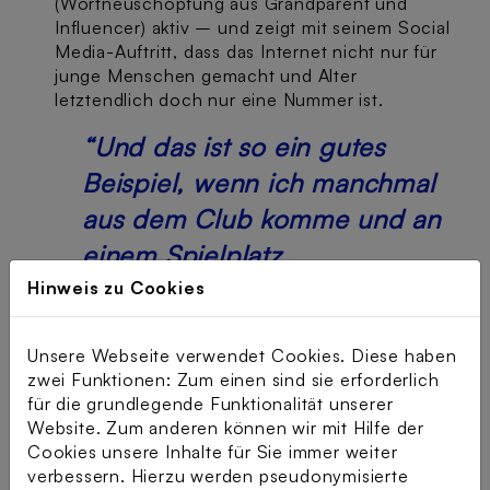
(Wortneuschöpfung aus Grandparent und
Influencer) aktiv – und zeigt mit seinem Social
Media-Auftritt, dass das Internet nicht nur für
junge Menschen gemacht und Alter
letztendlich doch nur eine Nummer ist.
“Und das ist so ein gutes
Beispiel, wenn ich manchmal
aus dem Club komme und an
einem Spielplatz
vorbeikomme, und ich sehe
Hinweis zu Cookies
die Schaukel. Ja, dann springe
Unsere Webseite verwendet Cookies. Diese haben
ich auf die Schaukel und dann
zwei Funktionen: Zum einen sind sie erforderlich
kann ich immer nur den
für die grundlegende Funktionalität unserer
Website. Zum anderen können wir mit Hilfe der
Leuten sagen, also es ist
Cookies unsere Inhalte für Sie immer weiter
eigentlich egal, dieser
verbessern. Hierzu werden pseudonymisierte