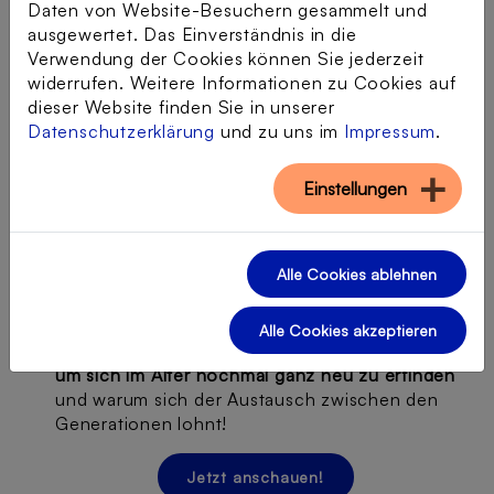
Daten von Website-Besuchern gesammelt und
Moment, wenn die Schaukel
ausgewertet. Das Einverständnis in die
oben ist und - zack -
Verwendung der Cookies können Sie jederzeit
widerrufen. Weitere Informationen zu Cookies auf
runtergeht! Dann hat jeder
dieser Website finden Sie in unserer
dieses Gefühl im Bauch und
Datenschutzerklärung
und zu uns im
Impressum
.
das ist mit acht genauso wie
Einstellungen
mit achtzig.”
Günther Krabbenhöft
Alle Cookies ablehnen
Herausgekommen ist ein spannendes,
inspirierendes und berührendes Gespräch über
Alle Cookies akzeptieren
Altersbilder, das
Potential der sozialen Medien,
um sich im Alter nochmal ganz neu zu erfinden
und warum sich der Austausch zwischen den
Generationen lohnt!
Jetzt anschauen!