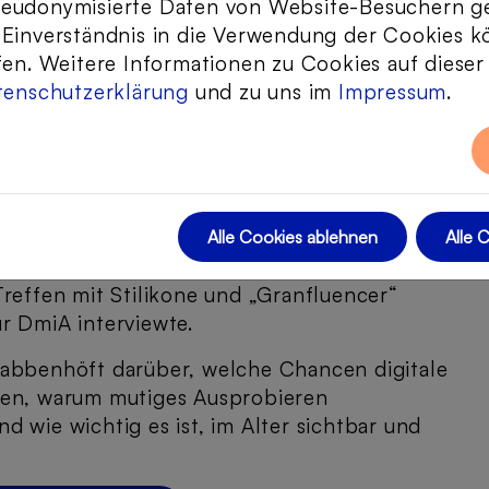
seudonymisierte Daten von Website-Besuchern 
 Einverständnis in die Verwendung der Cookies k
ationendialogen
fen. Weitere Informationen zu Cookies auf diese
tenschutzerklärung
und zu uns im
Impressum
.
issen: Unser neuer Videocast
nhöft
 unsere Bundesfreiwilligendienstleistende
Alle Cookies ablehnen
Alle 
n die Produktion unseres neuen Videocasts.
Treffen mit Stilikone und „Granfluencer“
ür DmiA interviewte.
rabbenhöft darüber, welche Chancen digitale
ten, warum mutiges Ausprobieren
 wie wichtig es ist, im Alter sichtbar und