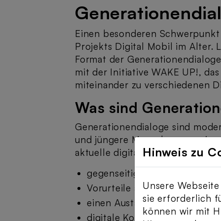
Generationendia
Einen besonderen Schwerpunkt d
Projekts Digital Mobil im Alter. 
Format der Generationendialoge 
mit der Initiative WAKE UP!, da
miteinander zu verschiedenen D
Was sind Generatio
Generationendialoge sind moder
und jüngere Menschen gemeinsa
Hinweis zu C
aktuelle digitale Themen diskutie
gegenseitiges Lernen zu ermö
Unsere Webseite 
Vorurteile abzubauen,
sie erforderlich 
einen Austausch auf Augenhö
können wir mit Hi
digitale Kompetenzen zu stär