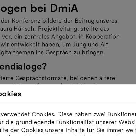
logen bei DmiA
er Konferenz bildete der Beitrag unseres
Laura Hänsch, Projektleitung, stellte das
vor, ein zentrales Angebot, in Kooperation
s wir entwickelt haben, um Jung und Alt
igitalthemen ins Gespräch zu bringen.
nendialoge?
ierte Gesprächsformate, bei denen ältere
m mit Expert*innen
oder Politiker*innen
ookies
ren. Ziel ist es,
glichen,
verwendet Cookies. Diese haben zwei Funktione
für die grundlegende Funktionalität unserer Webs
he zu fördern und
lfe der Cookies unsere Inhalte für Sie immer wei
ken.