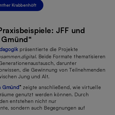
ünther Krabbenhöft
Praxisbeispiele: JFF und
h Gmünd“
ädagogik
präsentierte die Projekte
usammen.digital
. Beide Formate thematisieren
Generationenaustausch, darunter
Vorwissen, die Gewinnung von Teilnehmenden
wischen Jung und Alt.
h Gmünd
“
zeigte anschließend, wie virtuelle
rnräume genutzt werden können. Durch
den entstehen nicht nur
te, sondern auch Begegnungen auf