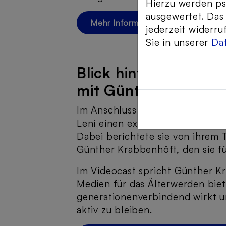
Hierzu werden p
ausgewertet. Das
Mehr Informationen zu den Gener
jederzeit widerru
Sie in unserer
Da
Blick hinter die Kul
mit Günther Krabbe
Im Anschluss an den Vortrag gab
Leni einen exklusiven Einblick i
Dabei berichtete sie von ihrem 
Günther Krabbenhöft, den sie f
Im Videocast spricht Günther K
Medien für das Älterwerden bie
generationenverbindend wirkt und
aktiv zu bleiben.