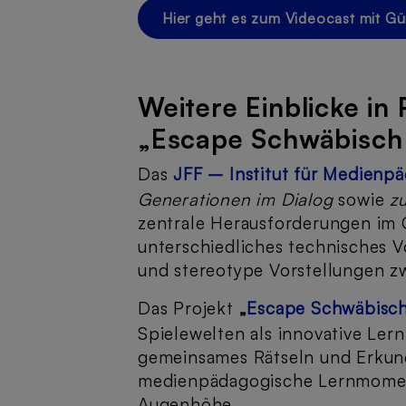
Hier geht es zum Videocast mit G
Weitere Einblicke in 
„Escape Schwäbisc
Das
JFF – Institut für Medienp
Generationen im Dialog
sowie
z
zentrale Herausforderungen im 
unterschiedliches technisches 
und stereotype Vorstellungen z
Das Projekt
„
Escape Schwäbisc
Spielewelten als innovative Le
gemeinsames Rätseln und Erkun
medienpädagogische Lernmomen
Augenhöhe.