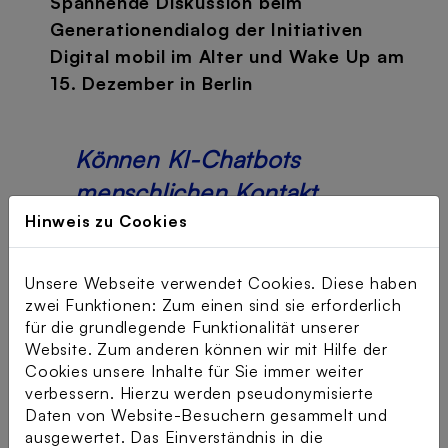
Spannende Diskussion beim
Generationendialog der Initiativen
Digital mobil im Alter und Wake Up am
15. Dezember in Berlin
Können KI-Chatbots
menschlichen Kontakt
ersetzen?
Hinweis zu Cookies
Und können sie bei Einsamkeit
Unsere Webseite verwendet Cookies. Diese haben
und Trauer wirklich helfen?
zwei Funktionen: Zum einen sind sie erforderlich
für die grundlegende Funktionalität unserer
Website. Zum anderen können wir mit Hilfe der
Diese und weitere Fragen diskutierten:
Cookies unsere Inhalte für Sie immer weiter
verbessern. Hierzu werden pseudonymisierte
Prof. Dr. Katrin Döveling
Daten von Website-Besuchern gesammelt und
(Medienpsychologie, Hochschule
ausgewertet. Das Einverständnis in die