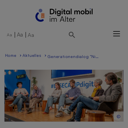
Direkt zur Hauptnavigation springen
Direkt zum Inhalt springen
Aa
Aa
Aa
Home
Aktuelles
Generationendialog "Nie allein?" Jetzt im Stream verfügbar!
©