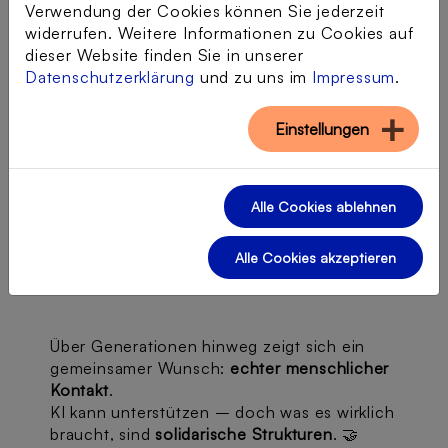
Darmstadt)
Verwendung der Cookies können Sie jederzeit
Dr. Aike Horstmann
(Sozialpsychologie,
widerrufen. Weitere Informationen zu Cookies auf
Universität Duisburg-Essen)
dieser Website finden Sie in unserer
Ria Hinken
(Trainerin für Digitalkompetenz
Datenschutzerklärung
und zu uns im
Impressum
.
im Alter)
Linos Ullmann
(KI-Campus)
Einstellungen
Lilli Berthold
(Bundesschülerkonferenz)
im Austausch mit
Juan Moreno
(u. a.
DER
Alle Cookies ablehnen
SPIEGEL
).
Alle Cookies akzeptieren
🔎
Zentrales Fazit:
Über Generationen hinweg zeigt sich ein
gemeinsamer Wunsch:
echter menschlicher
Kontakt
.
KI kann unterstützen – doch was es wirklich
braucht, sind
solidarische Strukturen
. 🤝