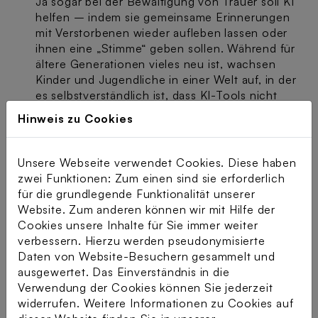
Ja sogar bei der Bewältigung von Trauer soll KI
helfen – indem sie gemeinsame Erinnerungen
mit Verstorbenen wieder aufleben lassen oder
ihnen eine „Stimme“ geben sollen. Während für
ältere Generationen vieles neu ist, wachsen
Kinder und Jugendliche in einer Welt auf, in der
es selbstverständlich ist, dass KI-Tools nicht
nur Hilfe bei den Hausaufgaben bieten.
Hinweis zu Cookies
Dazu laden die Initiativen
Digital Mobil im Alter
und
WAKE UP!
von O
Telefónica gemeinsam
2
Unsere Webseite verwendet Cookies. Diese haben
mit der Stiftung Digitale Chancen Menschen
zwei Funktionen: Zum einen sind sie erforderlich
aller Generationen herzlich zum
für die grundlegende Funktionalität unserer
Generationendialog
„Nie allein? Nähe, Trost
Website. Zum anderen können wir mit Hilfe der
und Gefühle in Zeiten von KI“
am
15.
Cookies unsere Inhalte für Sie immer weiter
Dezember 2025
ein. Gemeinsam mit jungen
verbessern. Hierzu werden pseudonymisierte
und älteren Generationen möchten sie darüber
Daten von Website-Besuchern gesammelt und
sprechen, wie sie KI in emotionalen
ausgewertet. Das Einverständnis in die
Situationen erleben – zwischen Hoffnung,
Verwendung der Cookies können Sie jederzeit
Skepsis und ganz persönlichen Geschichten.
widerrufen. Weitere Informationen zu Cookies auf