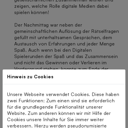
zeigen, welche Rolle digitale Medien dabei
spielen können!
Der Nachmittag war neben der
gemeinschaftlichen Auflösung der Rätselfragen
gefüllt mit unterhaltsamen Gesprächen, dem
Austausch von Erfahrungen und jeder Menge
Spaß. Auch wenn bei den Digitalen
Spielerunden der Spaß und das Zusammensein
und nicht das Gewinnen oder Verlieren im
Vordergrund stehen, konnte zum Ende der
Veranstaltung eine extra Portion Glück nicht
Hinweis zu Cookies
schaden: Alle Teilnehmenden hatten die
Gelegenheit, an einer Verlosung teilzunehmen
und eines von zwei Tablets zu gewinnen!
Unsere Webseite verwendet Cookies. Diese haben
zwei Funktionen: Zum einen sind sie erforderlich
“Die Digitale Spielerunde ist
für die grundlegende Funktionalität unserer
Website. Zum anderen können wir mit Hilfe der
ein wahres Feuerwerk an
Cookies unsere Inhalte für Sie immer weiter
Spaß, Kreativität und
verbessern. Hierzu werden pseudonymisierte