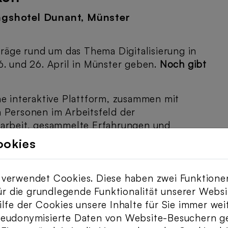
ungshotel Dunant, Münster
äge rund um das Thema Digitalisierung in
6. und 26. April in Münster geben.
Noch gibt
ne interaktive Plattform, zusammen mit
 Personen im Arbeitsfeld der
narbeit, gesammelte Erfahrungen und
en, zu hinterfragen und Einblicke in die vor-
ookies
 zu erhalten.
und somit letzte Frühjahrsakademie unserer
verwendet Cookies. Diese haben zwei Funktione
. Dementsprechend möchten wir gemeinsam
für die grundlegende Funktionalität unserer Webs
ielfältigen Themen und Fragestellungen der
lfe der Cookies unsere Inhalte für Sie immer wei
tsprechend unserer 3 zentralen Arbeits- und
seudonymisierte Daten von Website-Besuchern 
ücken: