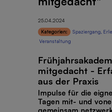
mitgedacht"
25.04.2024
Kategorien:
Spaziergang
,
Erl
Veranstaltung
Frühjahrsakademi
mitgedacht - Er
aus der Praxis
Impulse für die eign
Tagen mit- und vone
gemeinsam netzwer