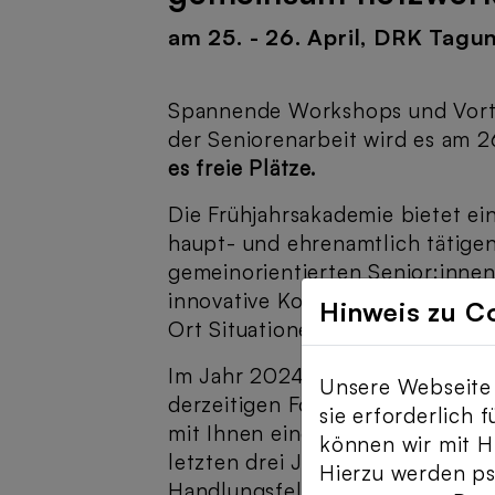
am 25. - 26. April, DRK Tag
Spannende Workshops und Vortr
der Seniorenarbeit wird es am 2
es freie Plätze.
Die Frühjahrsakademie bietet ei
haupt- und ehrenamtlich tätigen
gemeinorientierten Senior:inne
innovative Konzepte auszutausch
Hinweis zu C
Ort Situationen anderer Akteure
Im Jahr 2024 findet die dritte 
Unsere Webseite 
derzeitigen Förderphase statt
sie erforderlich 
mit Ihnen einen Blick auf die v
können wir mit Hi
letzten drei Jahre wagen und en
Hierzu werden p
Handlungsfelder in den Fokus r