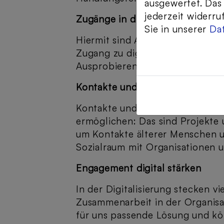
ausgewertet. Das
jederzeit widerru
Zugänge in die digitale Welt ges
Sie in unserer
Da
Hiermit sind Angebote und Proj
Zugang zu digitalen Techniken 
Ausprobieren, Lernen und Nutzen
Kontakte und Begegnungen im S
Kontakte und Begegnung mit Hil
ermöglichen: Das sind Projekte 
um Kontakte älterer Menschen u
Sozialraum mit Organisationen un
Engagement digital stärken
In der Digitalisierung stecken v
Zusammenarbeit in der Organisa
für uns passende Lösung und kön