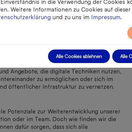
 Einverständnis in die Verwendung der Cookies k
fen. Weitere Informationen zu Cookies auf diese
talten
tenschutzerklärung
und zu uns im
Impressum
.
ekte gemeint, die älteren Menschen einen
ermöglichen. Dies sind Räume zum
 digitaler Instrumente.
ozialraum ermöglichen
Alle Cookies ablehnen
Alle 
fe digitaler Werkzeuge im Sozialraum
und Angebote, die digitale Techniken nutzen,
ntereinander zu ermöglichen oder sich im
d öffentlicher Infrastruktur zu vernetzen.
iele Potenziale zur Weiterentwicklung unserer
tion oder im Team. Doch wie finden wir die
nen dafür sorgen, dass sich alle