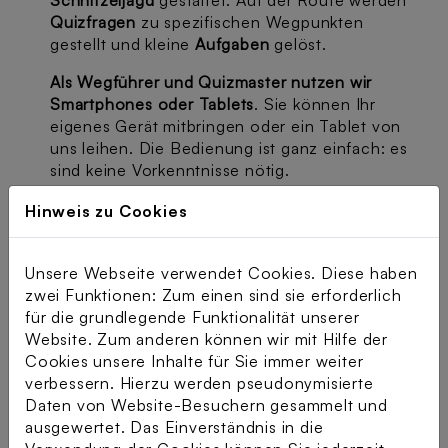
Quizfragen
zu spezifischen Wegpunkten
gestellt und kleine
Aufgaben
gelöst.
Als Wegführer und Quizmaster nutzen wir
Smartphones oder Tablets
. Sie können Ihr
eigenes Gerät mitbringen oder ein Tablet von
uns leihen. Die Bedienung ist ganz einfach: es
sind keine Vorkenntnisse nötig.
Hinweis zu Cookies
Das Angebot ist kostenfrei.
Unsere Webseite verwendet Cookies. Diese haben
Termin: Donnerstag, 6. März 2025
zwei Funktionen: Zum einen sind sie erforderlich
13 Uhr Ankommen
für die grundlegende Funktionalität unserer
ab ca. 13.30 Uhr machen wir uns auf den
Website. Zum anderen können wir mit Hilfe der
Weg
Cookies unsere Inhalte für Sie immer weiter
im Anschluss gemeinsamer Ausklang bei
verbessern. Hierzu werden pseudonymisierte
Kaffee und Kuchen
Daten von Website-Besuchern gesammelt und
Treffpunkt: 7 Werke (St. Michael-Kirche)
ausgewertet. Das Einverständnis in die
Valentinstr. 40, 45896 Gelsenkirchen