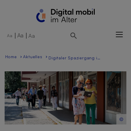
Direkt zur Hauptnavigation springen
Direkt zum Inhalt springen
Aa
Aa
Aa
Home
Aktuelles
Digitaler Spaziergang in Gelsenkirchen
©