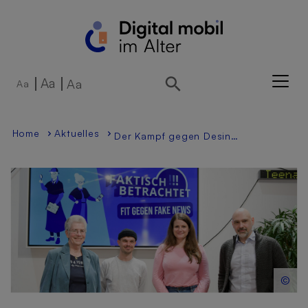
Direkt zur Hauptnavigation springen
Direkt zum Inhalt springen
Aa
Aa
Aa
Home
Aktuelles
Der Kampf gegen Desinformation im Netz
©