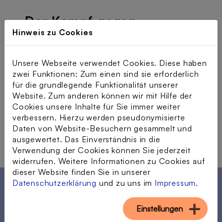
Der Kampf gegen
Hinweis zu Cookies
Desinformation im Netz
Unsere Webseite verwendet Cookies. Diese haben
27.10.2021
zwei Funktionen: Zum einen sind sie erforderlich
für die grundlegende Funktionalität unserer
Kategorien:
Generationenübergreifend
,
Website. Zum anderen können wir mit Hilfe der
Fake News
,
Wissen
,
Unterstützer*innen
,
Cookies unsere Inhalte für Sie immer weiter
verbessern. Hierzu werden pseudonymisierte
Angehörige
,
Senior*innen
,
Rückblick
Daten von Website-Besuchern gesammelt und
ausgewertet. Das Einverständnis in die
Verwendung der Cookies können Sie jederzeit
widerrufen. Weitere Informationen zu Cookies auf
dieser Website finden Sie in unserer
Datenschutzerklärung
und zu uns im
Impressum
.
Einstellungen