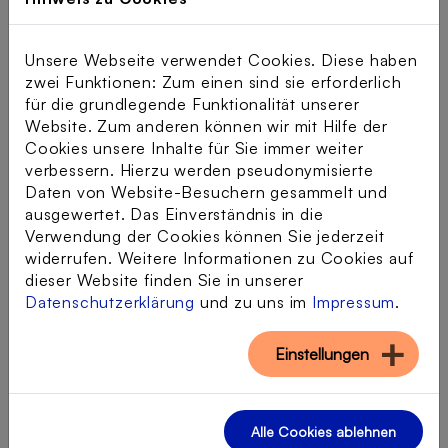
Besonderheiten der Stadt über eine
digitale
Stadtrallye
zu erschließen. Die Route endete
bei
WAYRA
, Telefónicas Innovationshub, in
Unsere Webseite verwendet Cookies. Diese haben
dem sich
sieben Tech-Startups in einem
zwei Funktionen: Zum einen sind sie erforderlich
Erlebnisparcours
vorstellten und die
für die grundlegende Funktionalität unserer
Senior*innen verschiedene (KI-)Produkte
Website. Zum anderen können wir mit Hilfe der
ausprobieren und kennenlernen konnten, die
Cookies unsere Inhalte für Sie immer weiter
auch beim Älterwerden gute Unterstützung
verbessern. Hierzu werden pseudonymisierte
leisten können. Besonders freuten wir uns über
Daten von Website-Besuchern gesammelt und
die Teilnahme von Telefónicas
ausgewertet. Das Einverständnis in die
Vorstandsvorsitzenden Markus Haas und
Verwendung der Cookies können Sie jederzeit
Vorständin Valentina Daiber
, die gemeinsam mit
widerrufen. Weitere Informationen zu Cookies auf
den Gruppen die Münchner Innenstadt und die
dieser Website finden Sie in unserer
Stationen der Start-ups erkundeten und ein
Datenschutzerklärung
und zu uns im
Impressum
.
offenes Ohr für die Senior*innen hatten.
Einstellungen
Alle Cookies ablehnen