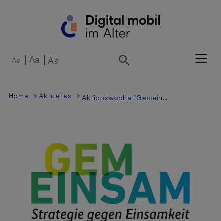
Direkt zur Hauptnavigation springen
Direkt zum Inhalt springen
Aa
Aa
Aa
Home
Aktuelles
Aktionswoche "Gemeinsam aus der Einsamkeit"