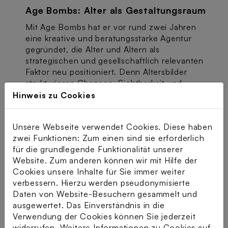
Age Bombs: Alter als Gestaltungsraum
Mit Age Bombs hat er vor rund zwei Jahren
eine kreative und beratungsstarke Agentur
gegründet, die Alter und Altern als
strategischen und gesellschaftlich relevanten
Faktor neu positioniert. Denn Altersbilder
strukturieren Chancen, Sichtbarkeit und
Einfluss. Age Bombs macht diese Bilder
Hinweis zu Cookies
sichtbar, hinterfragt eingefahrene
Zuschreibungen und öffnet neue Perspektiven
Unsere Webseite verwendet Cookies. Diese haben
auf Altersdiversität. In Strategieworkshops,
zwei Funktionen: Zum einen sind sie erforderlich
Labs und Interventionen bringt die Agentur
für die grundlegende Funktionalität unserer
unterschiedliche Lebensrealitäten in einen
Website. Zum anderen können wir mit Hilfe der
produktiven Austausch. In Keynotes setzt
Cookies unsere Inhalte für Sie immer weiter
Robert Eysoldt Impulse, die Debatten
verbessern. Hierzu werden pseudonymisierte
verschieben und Denkgewohnheiten
Daten von Website-Besuchern gesammelt und
herausfordern.
ausgewertet. Das Einverständnis in die
Next Level Coaching: Übergänge
Verwendung der Cookies können Sie jederzeit
widerrufen. Weitere Informationen zu Cookies auf