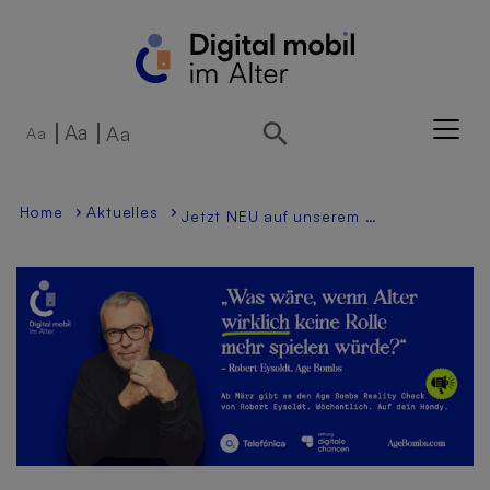
Direkt zur Hauptnavigation springen
Direkt zum Inhalt springen
Aa
Aa
Aa
Home
Aktuelles
Jetzt NEU auf unserem WhatsApp-Kanal: Der Age Bombs Reality Check von Robert Eysoldt