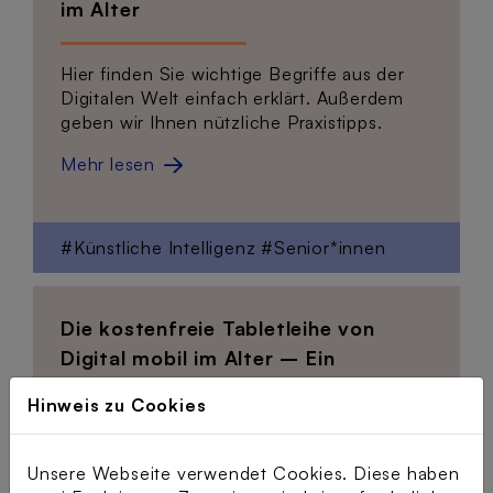
im Alter
Hier finden Sie wichtige Begriffe aus der
Digitalen Welt einfach erklärt. Außerdem
geben wir Ihnen nützliche Praxistipps.
Mehr lesen
#Künstliche Intelligenz
#Senior*innen
Die kostenfreie Tabletleihe von
Digital mobil im Alter – Ein
Erfahrungsbericht
Hinweis zu Cookies
Im Interview teilt Wolfgang Rubruck vom
Unsere Webseite verwendet Cookies. Diese haben
Haus der Familie – Mehrgenerationenhaus