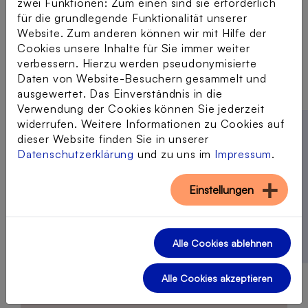
zwei Funktionen: Zum einen sind sie erforderlich
Prenzlau seine Erfahrungen zur Planung
für die grundlegende Funktionalität unserer
und Umsetzung eines…
Website. Zum anderen können wir mit Hilfe der
Mehr lesen
Cookies unsere Inhalte für Sie immer weiter
verbessern. Hierzu werden pseudonymisierte
Daten von Website-Besuchern gesammelt und
ausgewertet. Das Einverständnis in die
#Interview
#Erste Schritte / Einstieg
Verwendung der Cookies können Sie jederzeit
#Unterstützer*innen
widerrufen. Weitere Informationen zu Cookies auf
dieser Website finden Sie in unserer
Datenschutzerklärung
und zu uns im
Impressum
.
Digitaler Erlebnisparcours | Angebot
zum Digitaltag am 24. Juni
Einstellungen
Am 24. Juni laden wir Sie und Seniorinnen
und Senioren in Ihrem Umfeld herzlich zu
Alle Cookies ablehnen
unserem Digitalen Erlebnisparcours
anlässlich des Digitaltags ein!
Alle Cookies akzeptieren
Mehr lesen