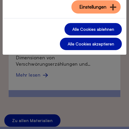
Verschwörungserzählungen, Fake
Einstellungen
News und wie man sie erkennt -
Anti-Rumour Leitfaden
Alle Cookies ablehnen
Der Leitfaden des EU-Projekts Anti-
Alle Cookies akzeptieren
Rumour erklärt historische Hintergründe,
politische und psychologische
Dimensionen von
Verschwörungserzählungen und…
Mehr lesen
Zu allen Materialien